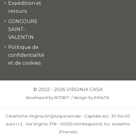
Expédition et
retours
CONCOURS
SAINT-
VALENTIN
Politique de
confidentialité
et de cookies
© 2022 - 2026 VIRGINIA CASA
developed by
BIT2BIT
/
design by
EXALTA
Ceramiche Virginia Srl [pluripersonale - Capitale soc. 30.154,00
euro i.v.] - Via Virginio 378 – 50025 Montespertoli, loc. Anselmo
(Firenze)