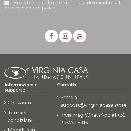
Ho letto e accetto i termini e condizioni, oltre alla
privacy e cookie policy
Informazioni e
Contatti
supporto
Scrivi a
Chi siamo
support@virginiacasa.store
Termini e
Invia Msg WhatsApp al +39
condizioni
3357405913
Modalità di