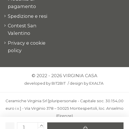
pagamento
Spedizione e resi
Contest San
Valentino
Privacy e cookie
policy
© 2022 - 2026 VIRGINIA CASA
developed by
BIT2BIT
/
design by
EXALTA
Ceramiche Virginia Srl [pluripersonale - Capitale soc. 30.154,00
euro i.v.] - Via Virginio 378 – 50025 Montespertoli, loc. Anselmo
(Firenze)
C.F. e P.IVA: IT00436100481 - REA: FI-227733 - PEC: