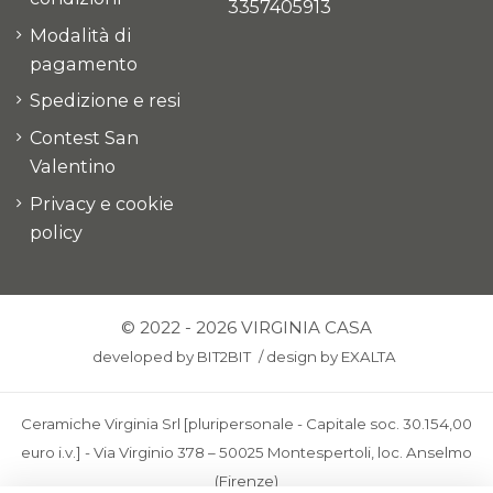
3357405913
Modalità di
pagamento
Spedizione e resi
Contest San
Valentino
Privacy e cookie
policy
© 2022 - 2026 VIRGINIA CASA
developed by
BIT2BIT
/
design by
EXALTA
Ceramiche Virginia Srl [pluripersonale - Capitale soc. 30.154,00
euro i.v.] - Via Virginio 378 – 50025 Montespertoli, loc. Anselmo
(Firenze)