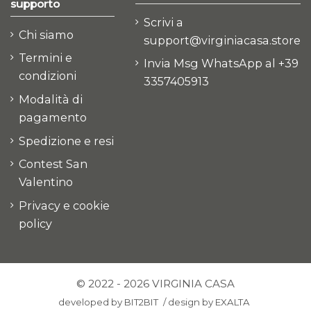
supporto
Scrivi a
Chi siamo
support@virginiacasa.store
Termini e
Invia Msg WhatsApp al +39
condizioni
3357405913
Modalità di
pagamento
Spedizione e resi
Contest San
Valentino
Privacy e cookie
policy
© 2022 - 2026 VIRGINIA CASA
developed by
BIT2BIT
/
design by
EXALTA