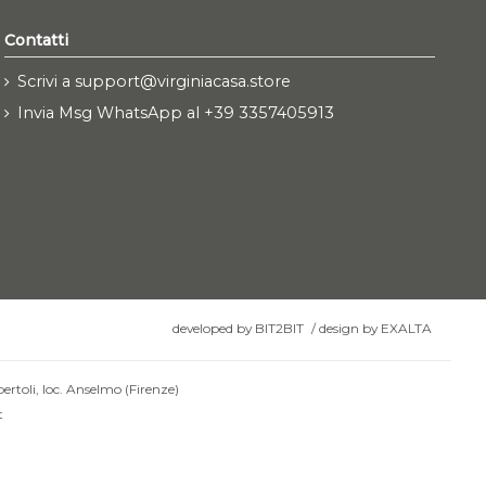
Contatti
Scrivi a support@virginiacasa.store
Invia Msg WhatsApp al +39 3357405913
developed by
BIT2BIT
/
design by
EXALTA
ertoli, loc. Anselmo (Firenze)
t