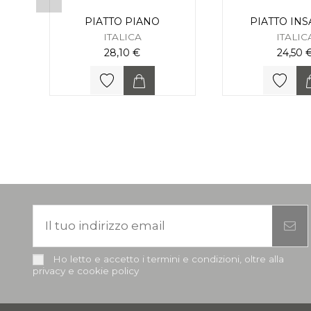
PIATTO PIANO
PIATTO INS
ITALICA
ITALIC
28,10 €
24,50 
Ho letto e accetto i termini e condizioni, oltre alla
privacy e cookie policy