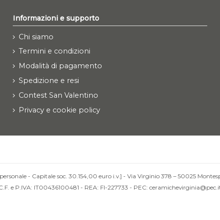
Informazioni e supporto
Chi siamo
Termini e condizioni
Modalità di pagamento
Spedizione e resi
Contest San Valentino
Privacy e cookie policy
personale - Capitale soc. 30.154,00 euro i.v.] - Via Virginio 378 – 50025 Montesp
C.F. e P.IVA: IT00436100481 - REA: FI-227733 - PEC: ceramichevirginia@pec.i