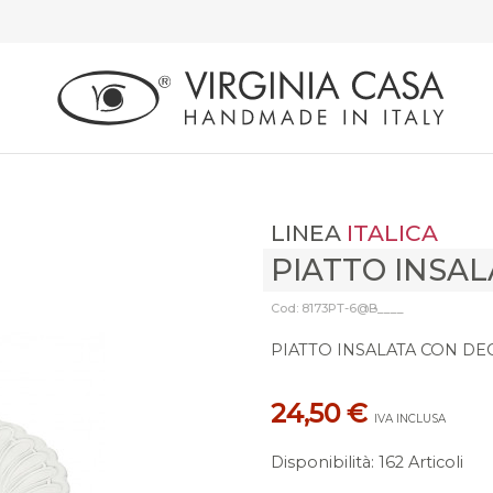
LINEA
ITALICA
PIATTO INSA
Cod: 8173PT-6@B____
PIATTO INSALATA CON DEC
24,50 €
IVA INCLUSA
Disponibilità
:
162 Articoli