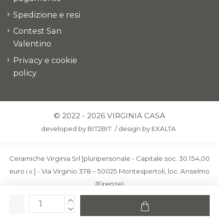
Spedizione e resi
Contest San
Valentino
Privacy e cookie
policy
© 2022 - 2026 VIRGINIA CASA
developed by
BIT2BIT
/
design by
EXALTA
Ceramiche Virginia Srl [pluripersonale - Capitale soc. 30.154,00
euro i.v.] - Via Virginio 378 – 50025 Montespertoli, loc. Anselmo
(Firenze)
C.F. e P.IVA: IT00436100481 - REA: FI-227733 - PEC:
ceramichevirginia@pec.it