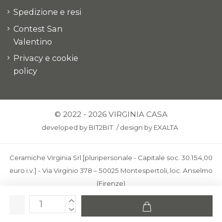
Spedizione e resi
Contest San
Valentino
Privacy e cookie
policy
© 2022 - 2026 VIRGINIA CASA
developed by
BIT2BIT
/
design by
EXALTA
Ceramiche Virginia Srl [pluripersonale - Capitale soc. 30.154,00
euro i.v.] - Via Virginio 378 – 50025 Montespertoli, loc. Anselmo
(Firenze)
C.F. e P.IVA: IT00436100481 - REA: FI-227733 - PEC:
ceramichevirginia@pec.it