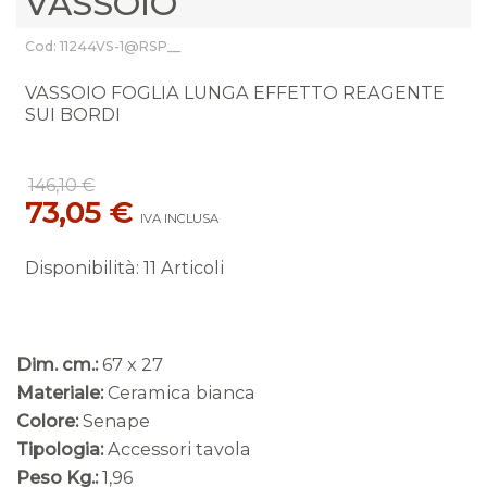
VASSOIO
Cod: 11244VS-1@RSP__
VASSOIO FOGLIA LUNGA EFFETTO REAGENTE
SUI BORDI
146,10 €
73,05 €
IVA INCLUSA
Disponibilità
:
11 Articoli
Dim. cm.:
67 x 27
Materiale:
Ceramica bianca
Colore:
Senape
Tipologia:
Accessori tavola
Peso Kg.:
1,96