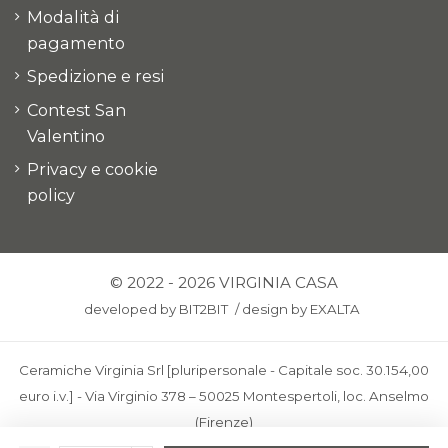
Modalità di
pagamento
Spedizione e resi
Contest San
Valentino
Privacy e cookie
policy
© 2022 - 2026 VIRGINIA CASA
developed by
BIT2BIT
/
design by
EXALTA
Ceramiche Virginia Srl [pluripersonale - Capitale soc. 30.154,00
euro i.v.] - Via Virginio 378 – 50025 Montespertoli, loc. Anselmo
(Firenze)
C.F. e P.IVA: IT00436100481 - REA: FI-227733 - PEC: