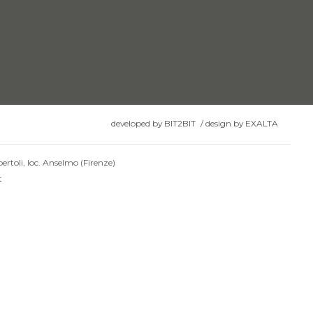
developed by
BIT2BIT
/
design by
EXALTA
ertoli, loc. Anselmo (Firenze)
t