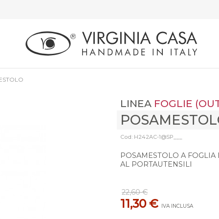
ESTOLO
LINEA
FOGLIE (OU
POSAMESTOL
Cod: H242AC-1@SP___
POSAMESTOLO A FOGLIA 
AL PORTAUTENSILI
22,60 €
11,30 €
IVA INCLUSA