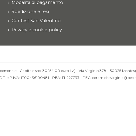
Modalità di pagamento
Spedizione e resi
Contest San Valentino
Privacy e cookie policy
personale - Capitale soc. 30.154,00 euro i.v.] - Via Virginio 378 – 50025 Montesp
C.F. e P.IVA: IT00436100481 - REA: FI-227733 - PEC: ceramichevirginia@pec.i