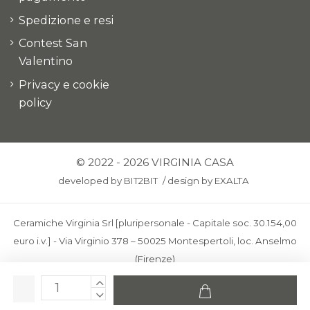
Spedizione e resi
Contest San
Valentino
Privacy e cookie
policy
© 2022 - 2026 VIRGINIA CASA
developed by
BIT2BIT
/
design by
EXALTA
Ceramiche Virginia Srl [pluripersonale - Capitale soc. 30.154,00
euro i.v.] - Via Virginio 378 – 50025 Montespertoli, loc. Anselmo
(Firenze)
C.F. e P.IVA: IT00436100481 - REA: FI-227733 - PEC:
ceramichevirginia@pec.it