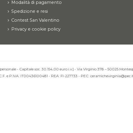
Modalità di pagamento
Spedizione e resi
Contest San Valentino
Privacy e cookie policy
personale - Capitale soc. 30.154,00 euro i.v.] - Via Virginio 378 – 50025 Montesp
C.F. e P.IVA: IT00436100481 - REA: FI-227733 - PEC: ceramichevirginia@pec.i