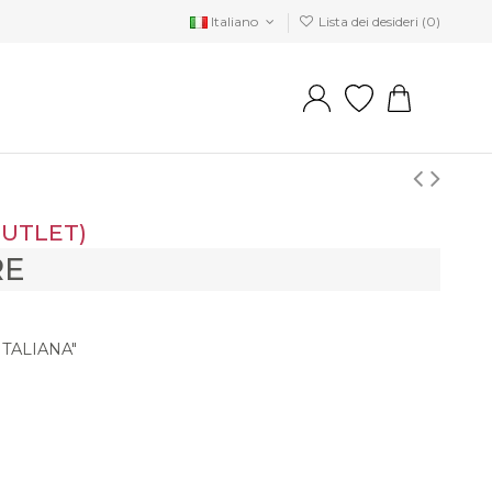
Italiano
Lista dei desideri (
0
)
OUTLET)
RE
TALIANA"