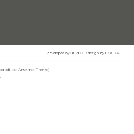
developed by
BIT2BIT
/
design by
EXALTA
ertoli, loc. Anselmo (Firenze)
t