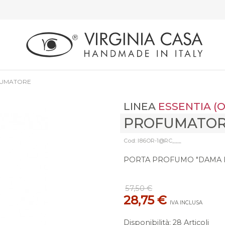
UMATORE
LINEA
ESSENTIA (
PROFUMATO
Cod: I86OR-1@RC___
PORTA PROFUMO "DAMA I
57,50 €
28,75 €
IVA INCLUSA
Disponibilità
:
28 Articoli