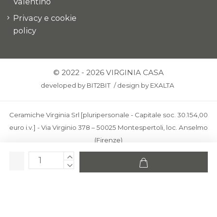
Valentino
Privacy e cookie
policy
© 2022 - 2026 VIRGINIA CASA
developed by
BIT2BIT
/
design by
EXALTA
Ceramiche Virginia Srl [pluripersonale - Capitale soc. 30.154,00
euro i.v.] - Via Virginio 378 – 50025 Montespertoli, loc. Anselmo
(Firenze)
C.F. e P.IVA: IT00436100481 - REA: FI-227733 - PEC:
ceramichevirginia@pec.it