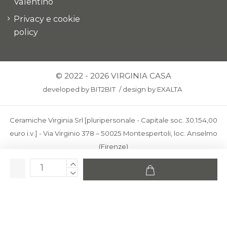
Valentino
Privacy e cookie
policy
© 2022 - 2026 VIRGINIA CASA
developed by
BIT2BIT
/
design by
EXALTA
Ceramiche Virginia Srl [pluripersonale - Capitale soc. 30.154,00
euro i.v.] - Via Virginio 378 – 50025 Montespertoli, loc. Anselmo
(Firenze)
C.F. e P.IVA: IT00436100481 - REA: FI-227733 - PEC:
ceramichevirginia@pec.it