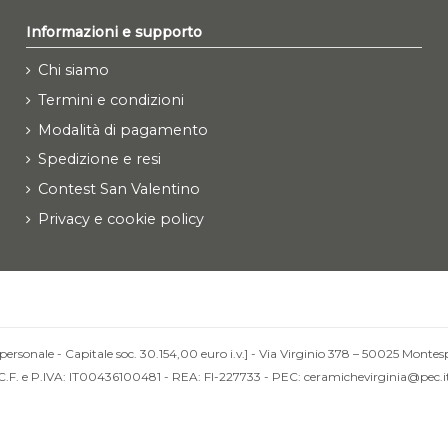
Informazioni e supporto
Chi siamo
Termini e condizioni
Modalità di pagamento
Spedizione e resi
Contest San Valentino
Privacy e cookie policy
personale - Capitale soc. 30.154,00 euro i.v.] - Via Virginio 378 – 50025 Montesp
C.F. e P.IVA: IT00436100481 - REA: FI-227733 - PEC: ceramichevirginia@pec.i