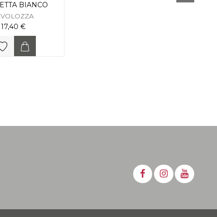
ETTA BIANCO
V
AVOLOZZA
17,40 €