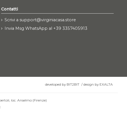
Contatti
Scrivi a support@virginiacasa.store
Invia Msg WhatsApp al +39 3357405913
developed by
BIT2BIT
/
design by
EXALTA
ertoli, loc. Anselmo (Firenze)
t