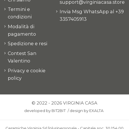
support@virginiacasa.store
Termini e
Invia Msg WhatsApp al +39
condizioni
3357405913
Modalità di
pagamento
Spedizione e resi
Contest San
Valentino
Privacy e cookie
policy
© 2022 - 2026 VIRGINIA CASA
developed by
BIT2BIT
/
design by
EXALTA
Ceramiche Virginia Srl [pluripersonale - Capitale soc. 30.154,00