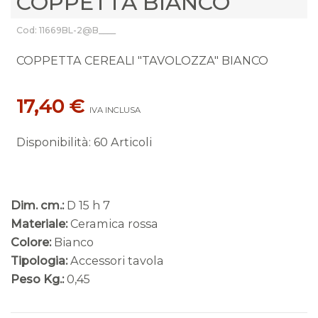
COPPETTA BIANCO
Cod: 11669BL-2@B____
COPPETTA CEREALI "TAVOLOZZA" BIANCO
17,40 €
IVA INCLUSA
Disponibilità
:
60 Articoli
Dim. cm.:
D 15 h 7
Materiale:
Ceramica rossa
Colore:
Bianco
Tipologia:
Accessori tavola
Peso Kg.:
0,45