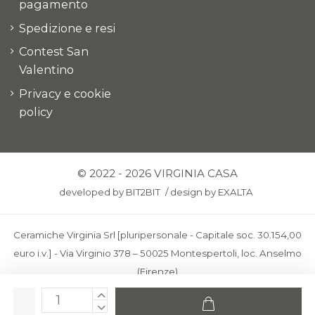
pagamento
Spedizione e resi
Contest San
Valentino
Privacy e cookie
policy
© 2022 - 2026 VIRGINIA CASA
developed by
BIT2BIT
/
design by
EXALTA
Ceramiche Virginia Srl [pluripersonale - Capitale soc. 30.154,00
euro i.v.] - Via Virginio 378 – 50025 Montespertoli, loc. Anselmo
(Firenze)
C.F. e P.IVA: IT00436100481 - REA: FI-227733 - PEC:
ceramichevirginia@pec.it