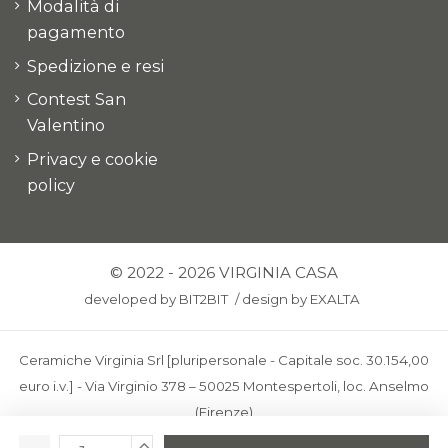
Modalità di
pagamento
Spedizione e resi
Contest San
Valentino
Privacy e cookie
policy
© 2022 - 2026 VIRGINIA CASA
developed by
BIT2BIT
/
design by
EXALTA
Ceramiche Virginia Srl [pluripersonale - Capitale soc. 30.154,00
euro i.v.] - Via Virginio 378 – 50025 Montespertoli, loc. Anselmo
(Firenze)
C.F. e P.IVA: IT00436100481 - REA: FI-227733 - PEC: