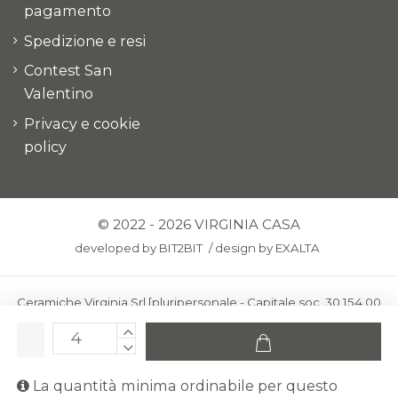
pagamento
Spedizione e resi
Contest San
Valentino
Privacy e cookie
policy
© 2022 - 2026 VIRGINIA CASA
developed by
BIT2BIT
/
design by
EXALTA
Ceramiche Virginia Srl [pluripersonale - Capitale soc. 30.154,00
euro i.v.] - Via Virginio 378 – 50025 Montespertoli, loc. Anselmo
(Firenze)
C.F. e P.IVA: IT00436100481 - REA: FI-227733 - PEC:
La quantità minima ordinabile per questo
ceramichevirginia@pec.it