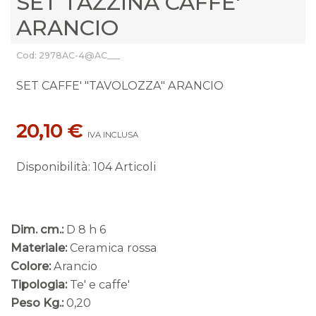
SET TAZZINA CAFFE'
ARANCIO
Cod: 2978AC-4@AC___
SET CAFFE' "TAVOLOZZA" ARANCIO
20,10 €
IVA INCLUSA
Disponibilità
:
104 Articoli
Dim. cm.:
D 8 h 6
Materiale:
Ceramica rossa
Colore:
Arancio
Tipologia:
Te' e caffe'
Peso Kg.:
0,20