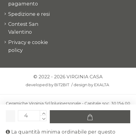
pagamento
Spedizione e resi
Contest San
Valentino
Privacy e cookie
policy
© 2022 - 2026 VIRGINIA CASA
developed by
BIT2BIT
/
design by
EXALTA
Ceramiche Virginia Srl [pluripersonale - Capitale soc. 30.154,00
euro i.v.] - Via Virginio 378 – 50025 Montespertoli, loc. Anselmo
(Firenze)
C.F. e P.IVA: IT00436100481 - REA: FI-227733 - PEC:
La quantità minima ordinabile per questo
ceramichevirginia@pec.it