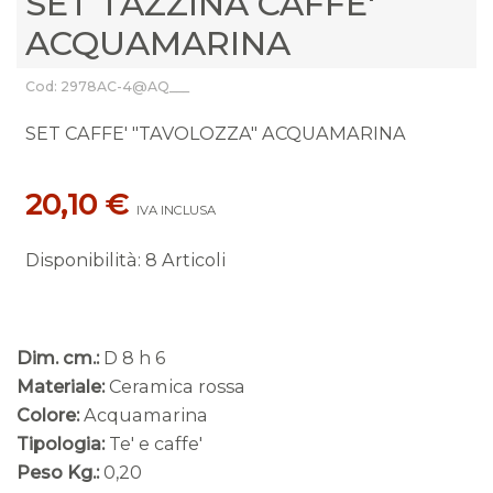
SET TAZZINA CAFFE'
ACQUAMARINA
Cod: 2978AC-4@AQ___
SET CAFFE' "TAVOLOZZA" ACQUAMARINA
20,10 €
IVA INCLUSA
Disponibilità
:
8 Articoli
Dim. cm.:
D 8 h 6
Materiale:
Ceramica rossa
Colore:
Acquamarina
Tipologia:
Te' e caffe'
Peso Kg.:
0,20