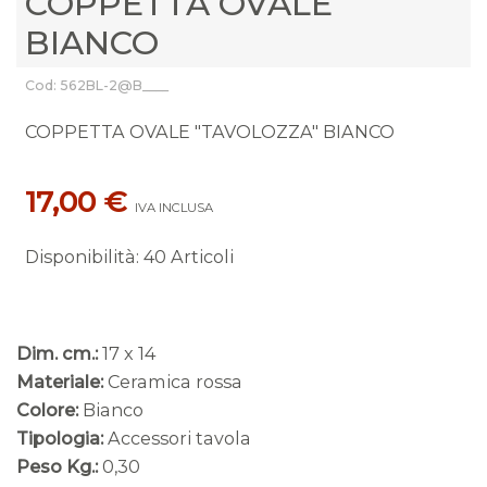
COPPETTA OVALE
BIANCO
Cod: 562BL-2@B____
COPPETTA OVALE "TAVOLOZZA" BIANCO
17,00 €
IVA INCLUSA
Disponibilità
:
40 Articoli
Dim. cm.:
17 x 14
Materiale:
Ceramica rossa
Colore:
Bianco
Tipologia:
Accessori tavola
Peso Kg.:
0,30