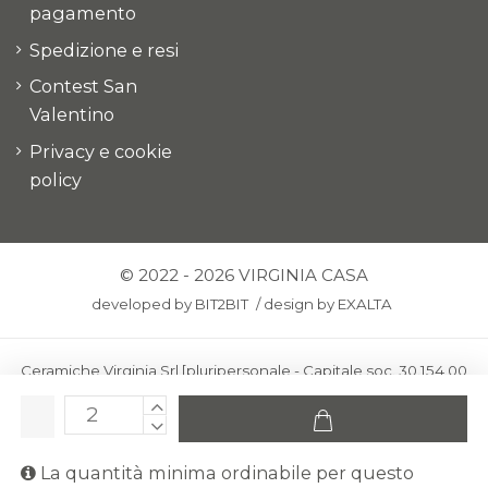
pagamento
Spedizione e resi
Contest San
Valentino
Privacy e cookie
policy
© 2022 - 2026 VIRGINIA CASA
developed by
BIT2BIT
/
design by
EXALTA
Ceramiche Virginia Srl [pluripersonale - Capitale soc. 30.154,00
euro i.v.] - Via Virginio 378 – 50025 Montespertoli, loc. Anselmo
(Firenze)
C.F. e P.IVA: IT00436100481 - REA: FI-227733 - PEC:
La quantità minima ordinabile per questo
ceramichevirginia@pec.it