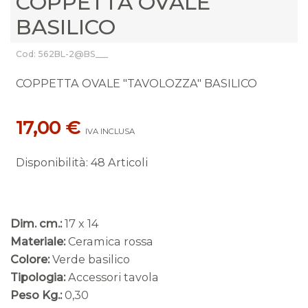
COPPETTA OVALE
BASILICO
Cod: 562BL-2@BS___
COPPETTA OVALE "TAVOLOZZA" BASILICO
17,00 €
IVA INCLUSA
Disponibilità
:
48 Articoli
Dim. cm.:
17 x 14
Materiale:
Ceramica rossa
Colore:
Verde basilico
Tipologia:
Accessori tavola
Peso Kg.:
0,30