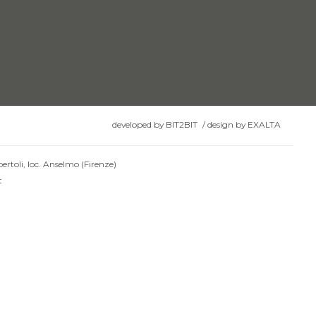
developed by
BIT2BIT
/
design by
EXALTA
ertoli, loc. Anselmo (Firenze)
t