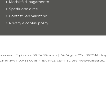
Modalità di pagamento
Spedizione e resi
Contest San Valentino
Privacy e cookie policy
personale - Capitale soc. 30.154,00 euro i.v.] - Via Virginio 378 – 50025 Montesp
C.F. e P.IVA: IT00436100481 - REA: FI-227733 - PEC: ceramichevirginia@pec.i