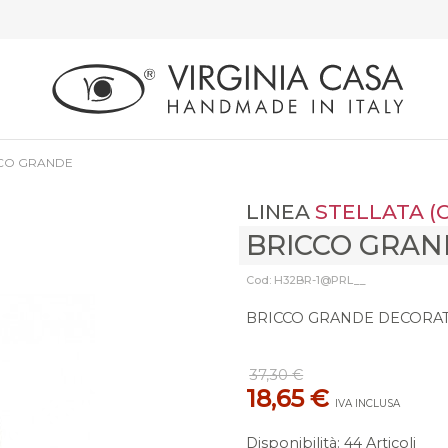
CO GRANDE
LINEA
STELLATA (
BRICCO GRAN
Cod: H32BR-1@PRL__
BRICCO GRANDE DECORAT
37,30 €
18,65 €
IVA INCLUSA
Disponibilità
:
44 Articoli