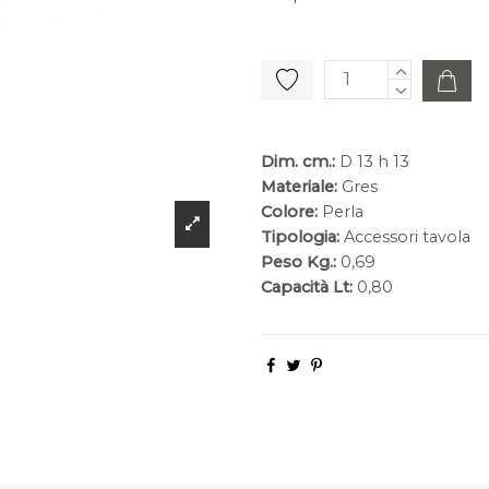
Dim. cm.:
D 13 h 13
Materiale:
Gres
Colore:
Perla
Tipologia:
Accessori tavola
Peso Kg.:
0,69
Capacità Lt:
0,80