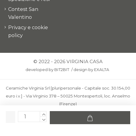
Contest San
Valentino
Privacy e cookie
policy
© 2022 - 2026 VIRGINIA CASA
developed by
BIT2BIT
/
design by
EXALTA
Ceramiche Virginia Srl [pluripersonale - Capitale soc. 30.154,00
euro i.v.] - Via Virginio 378 – 50025 Montespertoli, loc. Anselmo
(Firenze)
C.F. e P.IVA: IT00436100481 - REA: FI-227733 - PEC:
ceramichevirginia@pec.it