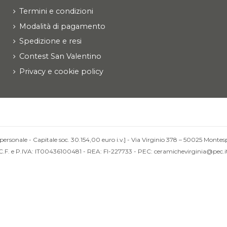
Termini e condizioni
Modalità di pagamento
Spedizione e resi
Contest San Valentino
Privacy e cookie policy
personale - Capitale soc. 30.154,00 euro i.v.] - Via Virginio 378 – 50025 Montesp
C.F. e P.IVA: IT00436100481 - REA: FI-227733 - PEC: ceramichevirginia@pec.i