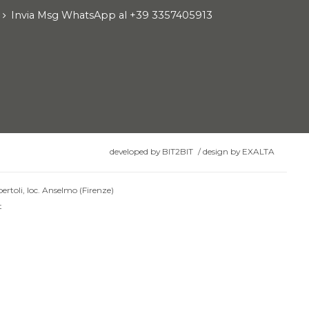
Invia Msg WhatsApp al +39 3357405913
developed by
BIT2BIT
/
design by
EXALTA
ertoli, loc. Anselmo (Firenze)
t