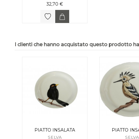
32,70 €
I clienti che hanno acquistato questo prodotto 
PIATTO INSALATA
PIATTO INS
SELVA
SELVA