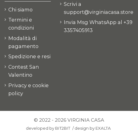
Scrivi a
Chi siamo
support@virginiacasa.store
Termini e
Invia Msg WhatsApp al +39
condizioni
3357405913
Modalità di
pagamento
Spedizione e resi
Contest San
Valentino
Privacy e cookie
policy
© 2022 - 2026 VIRGINIA CASA
developed by
BIT2BIT
/
design by
EXALTA