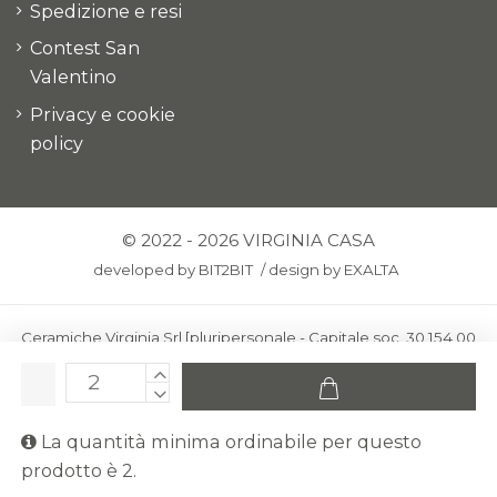
Spedizione e resi
Contest San
Valentino
Privacy e cookie
policy
© 2022 - 2026 VIRGINIA CASA
developed by
BIT2BIT
/
design by
EXALTA
Ceramiche Virginia Srl [pluripersonale - Capitale soc. 30.154,00
euro i.v.] - Via Virginio 378 – 50025 Montespertoli, loc. Anselmo
(Firenze)
C.F. e P.IVA: IT00436100481 - REA: FI-227733 - PEC:
La quantità minima ordinabile per questo
ceramichevirginia@pec.it
prodotto è 2.