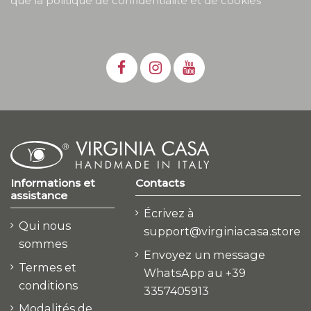
que la politique de confidentialité et de cookies
Informations et
Contacts
assistance
Écrivez à
Qui nous
support@virginiacasa.store
sommes
Envoyez un message
Termes et
WhatsApp au +39
conditions
3357405913
Modalités de