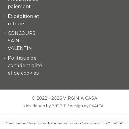
paiement
Expédition et
retours
CONCOURS
SAINT-
VALENTIN
Politique de
confidentialité
et de cookies
© 2022 - 2026 VIRGINIA CASA
developed by
BIT2BIT
/
design by
EXALTA
Ceramiche Virginia Srl [pluripersonale - Capitale soc. 30.154,00