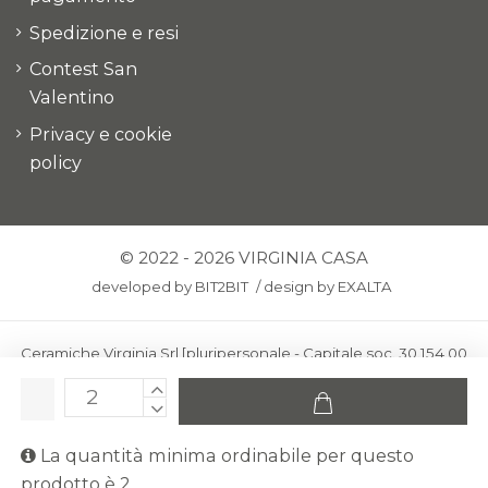
Spedizione e resi
Contest San
Valentino
Privacy e cookie
policy
© 2022 - 2026 VIRGINIA CASA
developed by
BIT2BIT
/
design by
EXALTA
Ceramiche Virginia Srl [pluripersonale - Capitale soc. 30.154,00
euro i.v.] - Via Virginio 378 – 50025 Montespertoli, loc. Anselmo
(Firenze)
C.F. e P.IVA: IT00436100481 - REA: FI-227733 - PEC:
La quantità minima ordinabile per questo
ceramichevirginia@pec.it
prodotto è 2.