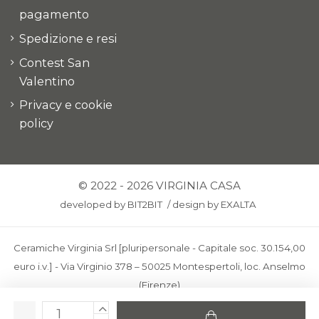
pagamento
Spedizione e resi
Contest San
Valentino
Privacy e cookie
policy
© 2022 - 2026 VIRGINIA CASA
developed by
BIT2BIT
/
design by
EXALTA
Ceramiche Virginia Srl [pluripersonale - Capitale soc. 30.154,00
euro i.v.] - Via Virginio 378 – 50025 Montespertoli, loc. Anselmo
(Firenze)
C.F. e P.IVA: IT00436100481 - REA: FI-227733 - PEC: