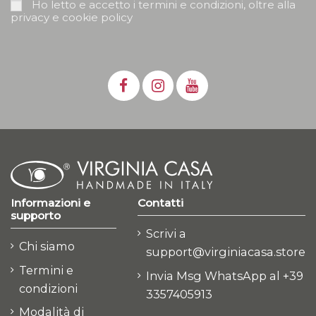
Ho letto e accetto i termini e condizioni, oltre alla
privacy e cookie policy
Informazioni e
Contatti
supporto
Scrivi a
Chi siamo
support@virginiacasa.store
Termini e
Invia Msg WhatsApp al +39
condizioni
3357405913
Modalità di