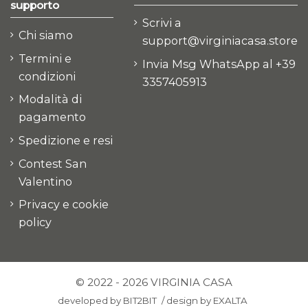
supporto
Scrivi a
Chi siamo
support@virginiacasa.store
Termini e
Invia Msg WhatsApp al +39
condizioni
3357405913
Modalità di
pagamento
Spedizione e resi
Contest San
Valentino
Privacy e cookie
policy
© 2022 - 2026 VIRGINIA CASA
developed by
BIT2BIT
/
design by
EXALTA