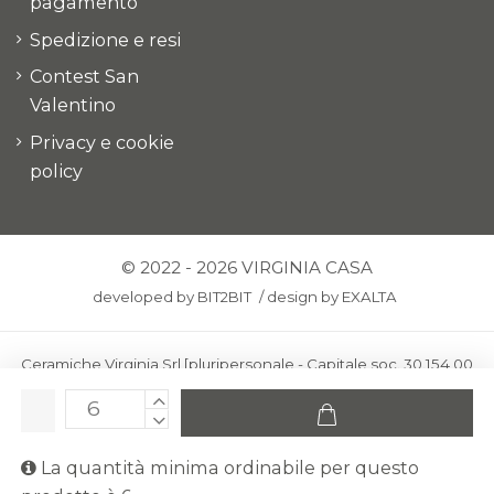
pagamento
Spedizione e resi
Contest San
Valentino
Privacy e cookie
policy
© 2022 - 2026 VIRGINIA CASA
developed by
BIT2BIT
/
design by
EXALTA
Ceramiche Virginia Srl [pluripersonale - Capitale soc. 30.154,00
euro i.v.] - Via Virginio 378 – 50025 Montespertoli, loc. Anselmo
(Firenze)
C.F. e P.IVA: IT00436100481 - REA: FI-227733 - PEC:
La quantità minima ordinabile per questo
ceramichevirginia@pec.it