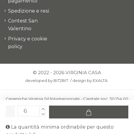
pagamento
Spedizione e resi
Contest San
Valentino
Privacy e cookie
policy
© 2022 - 2026 VIRGINIA CASA
developed by
BIT2BIT
/
design by
EXALTA
Ceramiche Virginia Srl [pluripersonale - Capitale soc. 30.154,00
euro i.v.] - Via Virginio 378 – 50025 Montespertoli, loc. Anselmo
(Firenze)
C.F. e P.IVA: IT00436100481 - REA: FI-227733 - PEC:
La quantità minima ordinabile per questo
ceramichevirginia@pec.it