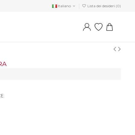
Italiano
Lista dei desideri (
0
)
RA
CE