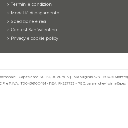
Termini e condizioni
Modalità di pagamento
Spedizione e resi
Contest San Valentino
Privacy e cookie policy
personale - Capitale soc. 30.154,00 euro i.v.] - Via Virginio 378 – 50025 Montesp
C.F. e P.IVA: IT00436100481 - REA: FI-227733 - PEC: ceramichevirginia@pec.i