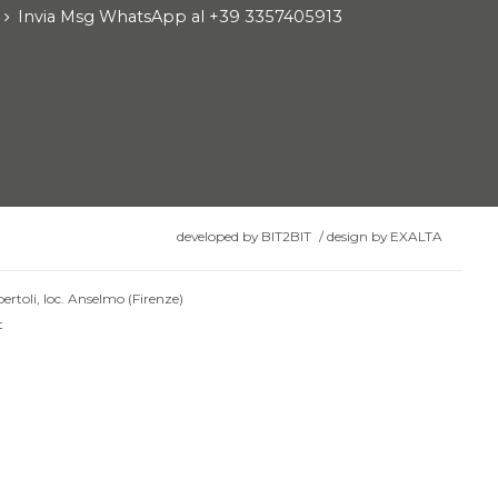
Invia Msg WhatsApp al +39 3357405913
developed by
BIT2BIT
/
design by
EXALTA
ertoli, loc. Anselmo (Firenze)
t