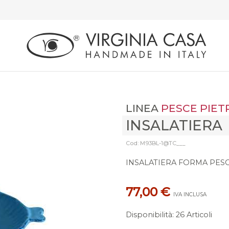
LINEA
PESCE PIET
INSALATIERA
Cod: M93BL-1@TC___
INSALATIERA FORMA PES
77,00 €
IVA INCLUSA
Disponibilità
:
26 Articoli