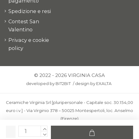
pagamento
Spedizione e resi
Contest San
Valentino
Privacy e cookie
policy
© 2022 - 2026 VIRGINIA CASA
developed by
BIT2BIT
/
design by
EXALTA
Ceramiche Virginia Srl [pluripersonale - Capitale soc. 30.154,00
euro i.v.] - Via Virginio 378 – 50025 Montespertoli, loc. Anselmo
(Firenze)
C.F. e P.IVA: IT00436100481 - REA: FI-227733 - PEC:
ceramichevirginia@pec.it