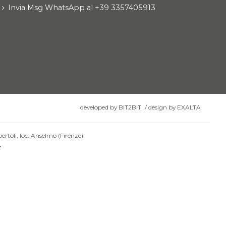
Invia Msg WhatsApp al +39 3357405913
developed by
BIT2BIT
/
design by
EXALTA
ertoli, loc. Anselmo (Firenze)
t