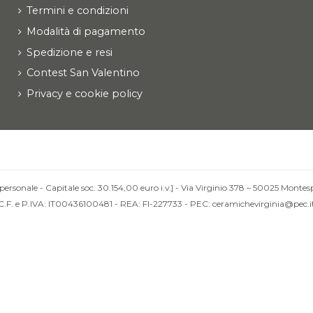
Termini e condizioni
Modalità di pagamento
Spedizione e resi
Contest San Valentino
Privacy e cookie policy
personale - Capitale soc. 30.154,00 euro i.v.] - Via Virginio 378 – 50025 Montesp
C.F. e P.IVA: IT00436100481 - REA: FI-227733 - PEC: ceramichevirginia@pec.i