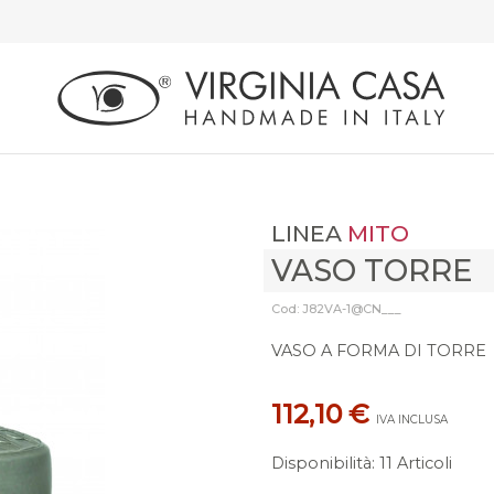
LINEA
MITO
VASO TORRE
Cod: J82VA-1@CN___
VASO A FORMA DI TORRE
112,10 €
IVA INCLUSA
Disponibilità
:
11 Articoli