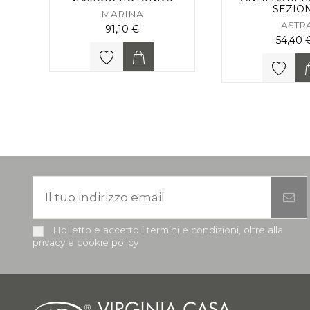
SEZION
MARINA
LASTR
91,10 €
54,40 
Ho letto e accetto i termini e condizioni, oltre alla
privacy e cookie policy