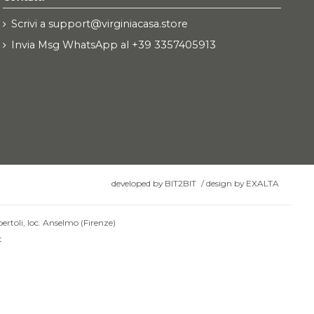
Scrivi a support@virginiacasa.store
Invia Msg WhatsApp al +39 3357405913
developed by
BIT2BIT
/
design by
EXALTA
ertoli, loc. Anselmo (Firenze)
t