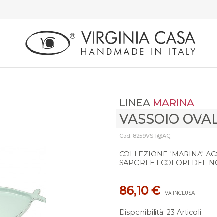
LINEA
MARINA
VASSOIO OVA
Cod: 8259VS-1@AQ___
COLLEZIONE "MARINA" AC
SAPORI E I COLORI DEL 
86,10 €
IVA INCLUSA
Disponibilità
:
23 Articoli