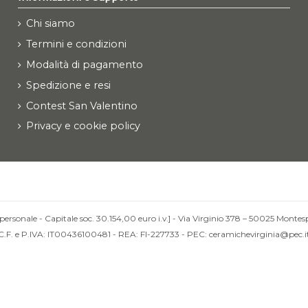
Chi siamo
Termini e condizioni
Modalità di pagamento
Spedizione e resi
Contest San Valentino
Privacy e cookie policy
personale - Capitale soc. 30.154,00 euro i.v.] - Via Virginio 378 – 50025 Montesp
C.F. e P.IVA: IT00436100481 - REA: FI-227733 - PEC: ceramichevirginia@pec.i