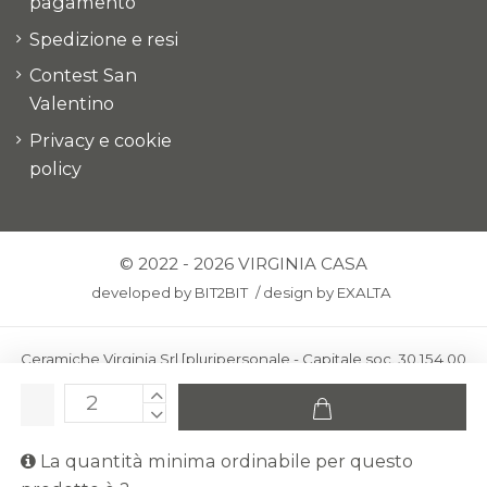
pagamento
Spedizione e resi
Contest San
Valentino
Privacy e cookie
policy
© 2022 - 2026 VIRGINIA CASA
developed by
BIT2BIT
/
design by
EXALTA
Ceramiche Virginia Srl [pluripersonale - Capitale soc. 30.154,00
euro i.v.] - Via Virginio 378 – 50025 Montespertoli, loc. Anselmo
(Firenze)
C.F. e P.IVA: IT00436100481 - REA: FI-227733 - PEC:
La quantità minima ordinabile per questo
ceramichevirginia@pec.it