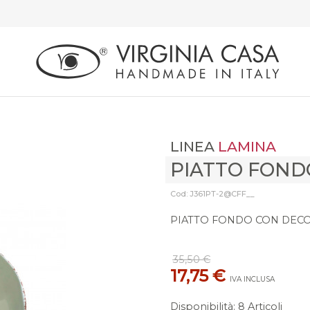
LINEA
LAMINA
PIATTO FOND
Cod: J361PT-2@CFF__
PIATTO FONDO CON DECO
35,50 €
17,75 €
IVA INCLUSA
Disponibilità
:
8 Articoli