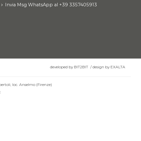
Invia Msg WhatsApp al +39 3357405913
developed by
BIT2BIT
/
design by
EXALTA
ertoli, loc. Anselmo (Firenze)
t