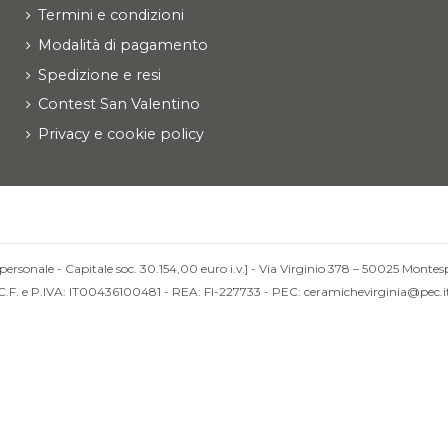
Termini e condizioni
Modalità di pagamento
Spedizione e resi
Contest San Valentino
Privacy e cookie policy
personale - Capitale soc. 30.154,00 euro i.v.] - Via Virginio 378 – 50025 Montesp
C.F. e P.IVA: IT00436100481 - REA: FI-227733 - PEC: ceramichevirginia@pec.i