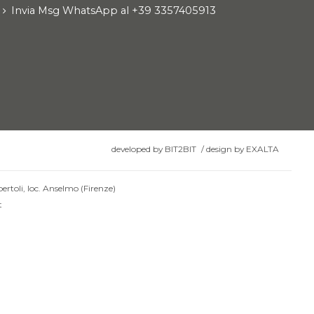
Invia Msg WhatsApp al +39 3357405913
developed by
BIT2BIT
/
design by
EXALTA
ertoli, loc. Anselmo (Firenze)
t