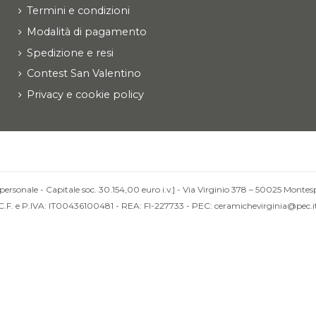
Termini e condizioni
Modalità di pagamento
Spedizione e resi
Contest San Valentino
Privacy e cookie policy
personale - Capitale soc. 30.154,00 euro i.v.] - Via Virginio 378 – 50025 Montesp
C.F. e P.IVA: IT00436100481 - REA: FI-227733 - PEC: ceramichevirginia@pec.i