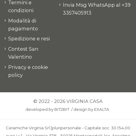
Termini e
Invia Msg WhatsApp al +39
condizioni
3357405913
Modalità di
pagamento
Spedizione e resi
Contest San
Valentino
Privacy e cookie
policy
© 2022 - 2026 VIRGINIA CASA
developed by
BIT2BIT
/
design by
EXALTA
Ceramiche Virginia Srl [pluripersonale - Capitale soc. 30.154,00
euro i.v.] - Via Virginio 378 – 50025 Montespertoli, loc. Anselmo