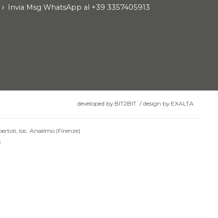
Invia Msg WhatsApp al +39 3357405913
developed by
BIT2BIT
/
design by
EXALTA
ertoli, loc. Anselmo (Firenze)
t