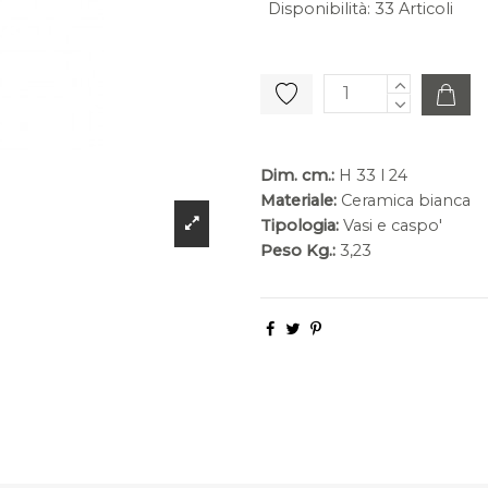
Disponibilità
:
33 Articoli
Dim. cm.:
H 33 l 24
Materiale:
Ceramica bianca
Tipologia:
Vasi e caspo'
Peso Kg.:
3,23