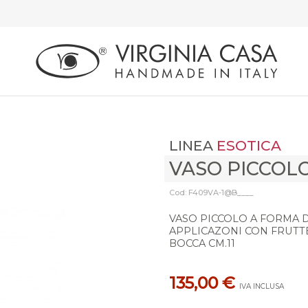
LINEA
ESOTICA
VASO PICCOL
Cod: F409VA-1@B____
VASO PICCOLO A FORMA D
APPLICAZONI CON FRUTT
BOCCA CM.11
135,00 €
IVA INCLUSA