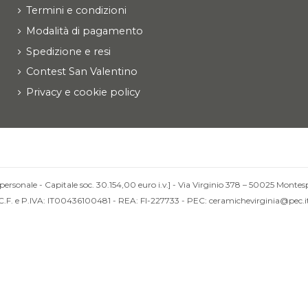
Termini e condizioni
Modalità di pagamento
Spedizione e resi
Contest San Valentino
Privacy e cookie policy
personale - Capitale soc. 30.154,00 euro i.v.] - Via Virginio 378 – 50025 Montesp
C.F. e P.IVA: IT00436100481 - REA: FI-227733 - PEC: ceramichevirginia@pec.i