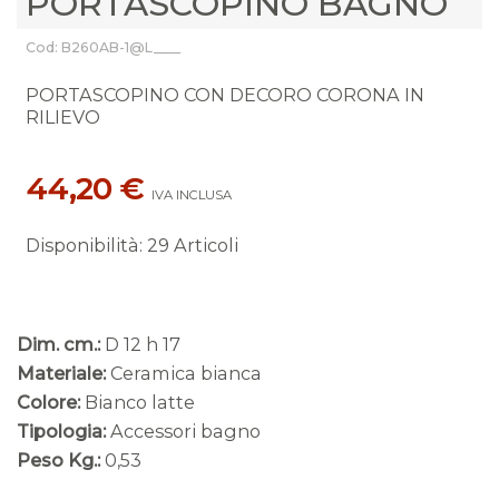
PORTASCOPINO BAGNO
Cod: B260AB-1@L____
PORTASCOPINO CON DECORO CORONA IN
RILIEVO
44,20 €
IVA INCLUSA
Disponibilità
:
29 Articoli
Dim. cm.:
D 12 h 17
Materiale:
Ceramica bianca
Colore:
Bianco latte
Tipologia:
Accessori bagno
Peso Kg.:
0,53