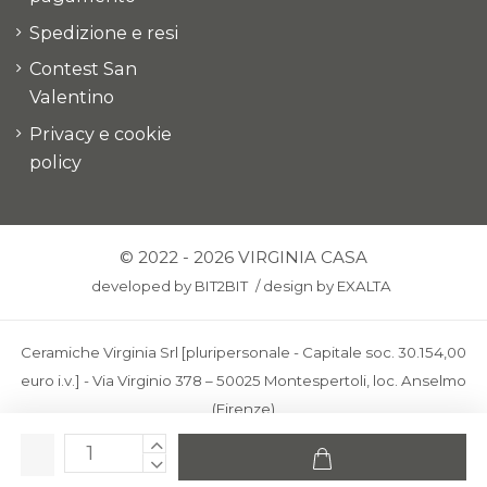
Spedizione e resi
Contest San
Valentino
Privacy e cookie
policy
© 2022 - 2026 VIRGINIA CASA
developed by
BIT2BIT
/
design by
EXALTA
Ceramiche Virginia Srl [pluripersonale - Capitale soc. 30.154,00
euro i.v.] - Via Virginio 378 – 50025 Montespertoli, loc. Anselmo
(Firenze)
C.F. e P.IVA: IT00436100481 - REA: FI-227733 - PEC:
ceramichevirginia@pec.it