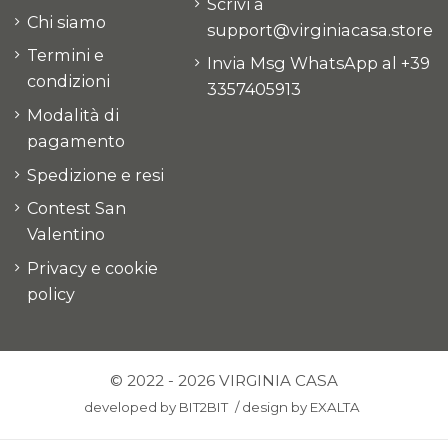
Scrivi a
Chi siamo
support@virginiacasa.store
Termini e
Invia Msg WhatsApp al +39
condizioni
3357405913
Modalità di
pagamento
Spedizione e resi
Contest San
Valentino
Privacy e cookie
policy
© 2022 - 2026 VIRGINIA CASA
developed by
BIT2BIT
/
design by
EXALTA