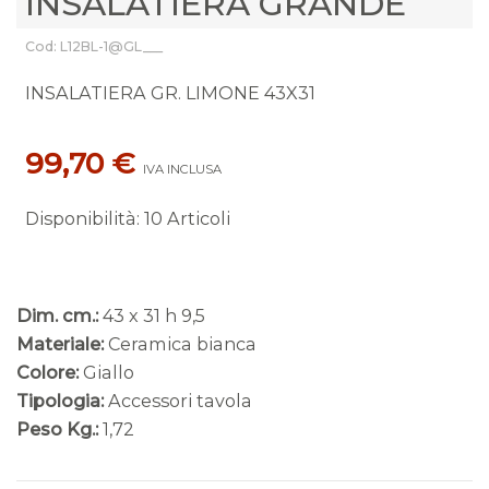
INSALATIERA GRANDE
Cod: L12BL-1@GL___
INSALATIERA GR. LIMONE 43X31
99,70 €
IVA INCLUSA
Disponibilità
:
10 Articoli
Dim. cm.:
43 x 31 h 9,5
Materiale:
Ceramica bianca
Colore:
Giallo
Tipologia:
Accessori tavola
Peso Kg.:
1,72