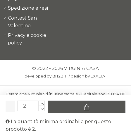
Spedizione e resi
Contest San
Valentino
Privacy e cookie
policy
© 2022 - 2026 VIRGINIA CASA
developed by
BIT2BIT
/
design by
EXALTA
Ceramiche Virginia Srl [pluripersonale - Capitale soc. 30.154,00
euro i.v.] - Via Virginio 378 – 50025 Montespertoli, loc. Anselmo
(Firenze)
C.F. e P.IVA: IT00436100481 - REA: FI-227733 - PEC:
La quantità minima ordinabile per questo
ceramichevirginia@pec.it
prodotto è 2.