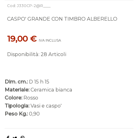
Cod: J330CP-2@R____
CASPO' GRANDE CON TIMBRO ALBERELLO
19,00 €
IVA INCLUSA
Disponibilità
:
28 Articoli
Dim. cm.:
D 15 h 15
Materiale:
Ceramica bianca
Colore:
Rosso
Tipologia:
Vasi e caspo'
Peso Kg.:
0,90