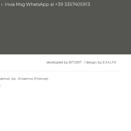
Invia Msg WhatsApp al +39 3357405913
developed by
BIT2BIT
/
design by
EXALTA
ertoli, loc. Anselmo (Firenze)
t