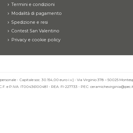
Termini e condizioni
Modalità di pagamento
Spedizione e resi
Contest San Valentino
Privacy e cookie policy
personale - Capitale soc. 30.154,00 euro i.v.] - Via Virginio 378 – 50025 Montesp
C.F. e P.IVA: IT00436100481 - REA: FI-227733 - PEC: ceramichevirginia@pec.i