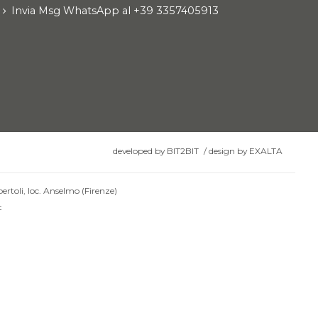
Invia Msg WhatsApp al +39 3357405913
developed by
BIT2BIT
/
design by
EXALTA
ertoli, loc. Anselmo (Firenze)
t