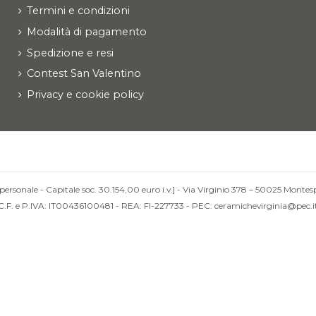
Termini e condizioni
Modalità di pagamento
Spedizione e resi
Contest San Valentino
Privacy e cookie policy
personale - Capitale soc. 30.154,00 euro i.v.] - Via Virginio 378 – 50025 Montesp
C.F. e P.IVA: IT00436100481 - REA: FI-227733 - PEC: ceramichevirginia@pec.i