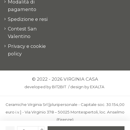
Modalità di
pagamento
Spedizione e resi
Contest San
Valentino
Privacy e cookie
policy
© 2022 - 2026 VIRGINIA CASA
developed by
BIT2BIT
/
design by
EXALTA
Ceramiche Virginia Srl [pluripersonale - Capitale soc. 30.154,00
euro i.v.] - Via Virginio 378 – 50025 Montespertoli, loc. Anselmo
(Firenze)
C.F. e P.IVA: IT00436100481 - REA: FI-227733 - PEC: