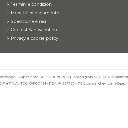
Termini e condizioni
Modalità di pagamento
Spedizione e resi
Contest San Valentino
Privacy e cookie policy
personale - Capitale soc. 30.154,00 euro i.v.] - Via Virginio 378 – 50025 Montesp
C.F. e P.IVA: IT00436100481 - REA: FI-227733 - PEC: ceramichevirginia@pec.i