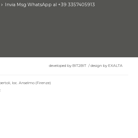
Invia Msg WhatsApp al +39 3357405913
developed by
BIT2BIT
/
design by
EXALTA
ertoli, loc. Anselmo (Firenze)
t