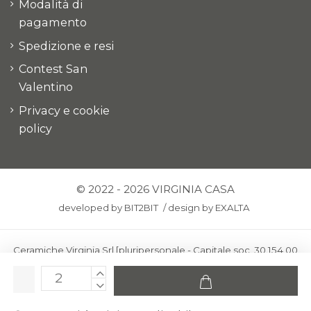
Modalità di
pagamento
Spedizione e resi
Contest San
Valentino
Privacy e cookie
policy
© 2022 - 2026 VIRGINIA CASA
developed by
BIT2BIT
/
design by
EXALTA
Ceramiche Virginia Srl [pluripersonale - Capitale soc. 30.154,00
euro i.v.] - Via Virginio 378 – 50025 Montespertoli, loc. Anselmo
(Firenze)
C.F. e P.IVA: IT00436100481 - REA: FI-227733 - PEC: