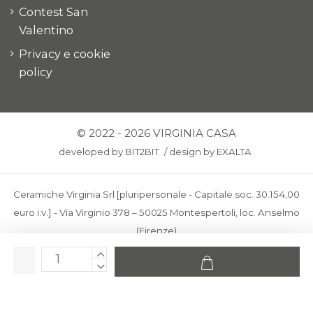
Contest San
Valentino
Privacy e cookie
policy
© 2022 - 2026 VIRGINIA CASA
developed by
BIT2BIT
/
design by
EXALTA
Ceramiche Virginia Srl [pluripersonale - Capitale soc. 30.154,00
euro i.v.] - Via Virginio 378 – 50025 Montespertoli, loc. Anselmo
(Firenze)
C.F. e P.IVA: IT00436100481 - REA: FI-227733 - PEC:
ceramichevirginia@pec.it